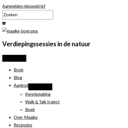
Ga
Aanmelden nieuwsbrief
naar
de
inhoud
Verdiepingssessies in de natuur
Boek
Blog
Aanbod
Kennismaking
Walk & Talk traject
Boek
Over Maaike
Recensies