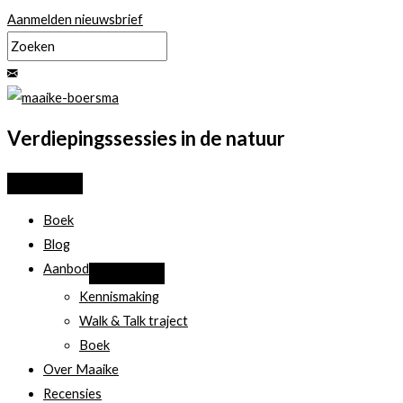
Ga
Aanmelden nieuwsbrief
naar
de
inhoud
Verdiepingssessies in de natuur
Boek
Blog
Aanbod
Kennismaking
Walk & Talk traject
Boek
Over Maaike
Recensies