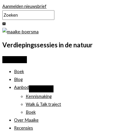
Ga
Aanmelden nieuwsbrief
naar
de
inhoud
Verdiepingssessies in de natuur
Boek
Blog
Aanbod
Kennismaking
Walk & Talk traject
Boek
Over Maaike
Recensies