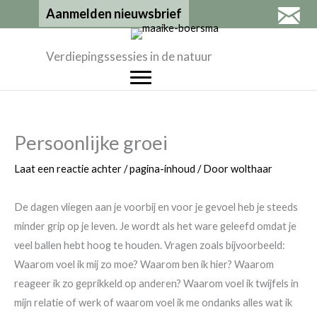
Ga
Aanmelden nieuwsbrief
naar
de
Verdiepingssessies in de natuur
inhoud
Persoonlijke groei
Laat een reactie achter
/
pagina-inhoud
/ Door
wolthaar
De dagen vliegen aan je voorbij en voor je gevoel heb je steeds
minder grip op je leven. Je wordt als het ware geleefd omdat je
veel ballen hebt hoog te houden. Vragen zoals bijvoorbeeld:
Waarom voel ik mij zo moe? Waarom ben ik hier? Waarom
reageer ik zo geprikkeld op anderen? Waarom voel ik twijfels in
mijn relatie of werk of waarom voel ik me ondanks alles wat ik