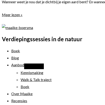
Wanneer weet je nou dat je dichtbij je eigen aard bent? En wannee
Nieuwe
Meer lezen »
Bewustmakers
update
van
Verdiepingssessies in de natuur
mei.
Dit
Boek
keer
Blog
over
Aanbod
je
Kennismaking
ware
Walk & Talk traject
aard
Boek
vinden
Over Maaike
Recensies