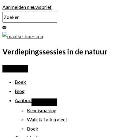
Ga
Aanmelden nieuwsbrief
naar
de
inhoud
Verdiepingssessies in de natuur
Boek
Blog
Aanbod
Kennismaking
Walk & Talk traject
Boek