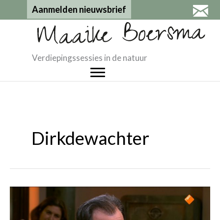
Ga
Aanmelden nieuwsbrief
naar
de
inhoud
Verdiepingssessies in de natuur
Dirkdewachter