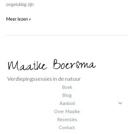
ongelukkig zijn
Waardevol
Meer lezen »
interview
met
Psychiater
Dirk
de
Wachter
Verdiepingssessies in de natuur
Boek
Blog
Aanbod
Over Maaike
Recensies
Contact