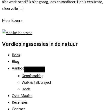
niet werk, schrijf ik hier graag, lees en mediteer. Het is een lichte,
sfeervolle […]
Mijn
Meer lezen »
fijne
werkplek
Verdiepingssessies in de natuur
Boek
Blog
Aanbod
Kennismaking
Walk & Talk traject
Boek
Over Maaike
Recensies
Contact