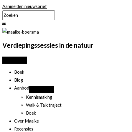
Ga
Aanmelden nieuwsbrief
naar
de
inhoud
Verdiepingssessies in de natuur
Boek
Blog
Aanbod
Kennismaking
Walk & Talk traject
Boek
Over Maaike
Recensies