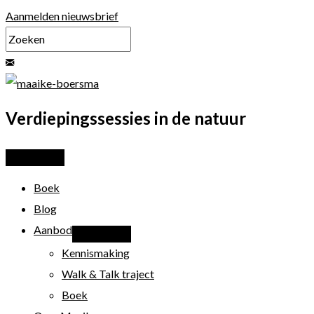
Ga
Aanmelden nieuwsbrief
naar
de
inhoud
Verdiepingssessies in de natuur
Boek
Blog
Aanbod
Kennismaking
Walk & Talk traject
Boek