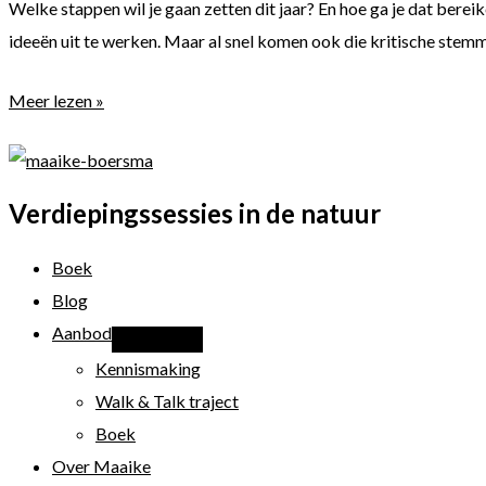
Welke stappen wil je gaan zetten dit jaar? En hoe ga je dat bere
ideeën uit te werken. Maar al snel komen ook die kritische stemme
Welke
Meer lezen »
stappen
ga
jij
Verdiepingssessies in de natuur
maken
in
Boek
2020?
Blog
En
Aanbod
hoe
Kennismaking
ga
Walk & Talk traject
je
Boek
dat
Over Maaike