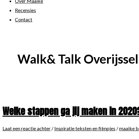
Over Maaike
Recensies
Contact
Walk& Talk Overijssel
Welke stappen ga jij maken in 2020
Laat een reactie achter
/
Inspiratie teksten en filmpjes
/
maaike 