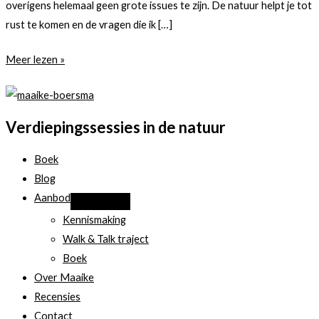
overigens helemaal geen grote issues te zijn. De natuur helpt je tot
rust te komen en de vragen die ik […]
Sparren
Meer lezen »
–
boek
een
Verdiepingssessies in de natuur
Walk
&
Boek
Talk
Blog
Aanbod
Kennismaking
Walk & Talk traject
Boek
Over Maaike
Recensies
Contact