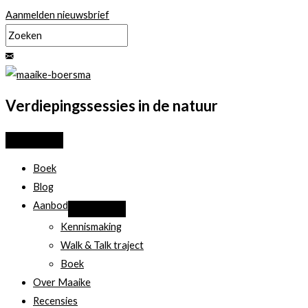
Ga
Aanmelden nieuwsbrief
naar
de
inhoud
Verdiepingssessies in de natuur
Boek
Blog
Aanbod
Kennismaking
Walk & Talk traject
Boek
Over Maaike
Recensies