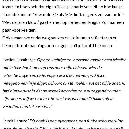
komt? En hoe voelt dat eigenlijk als je daarin vast zit en hoe kun je
daar uit komen? Of wat doe je als je je ‘
buik ergens vol van hebt
‘?
‘Met de billen bloot’ gaat en het ‘op de heupen krijgt’? Zomaar een
paar voorbeelden.
Ook nemen we onderweg pauzes om te kunnen reflecteren en
helpen de ontspanningsoefeningen je uit je hoofd te komen.
Evelien Hamberg: ‘
Op een luchtige en leerzame manier nam Maaike
mij in haar boek mee op reis door mijn lichaam. Met de
reflectievragen en oefeningen word je meteen praktisch
meegenomen in je eigen lichaam om te voelen wat het bij je doet. Ik
had niet verwacht dat de spreekwoorden zoveel zeggend zouden
zijn. Ik ben mij weer meer bewust van wat mijn lichaam mij te
vertellen heeft. Aanrader!
‘
Freek Eshuis: ‘
Dit boek is een eyeopener, een flinke schouderklop
waardig, een handreiking, neusje van de zalm en hartverwarmend!