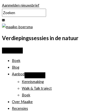
Ga
Aanmelden nieuwsbrief
naar
de
inhoud
Verdiepingssessies in de natuur
Boek
Blog
Aanbod
Kennismaking
Walk & Talk traject
Boek
Over Maaike
Recensies