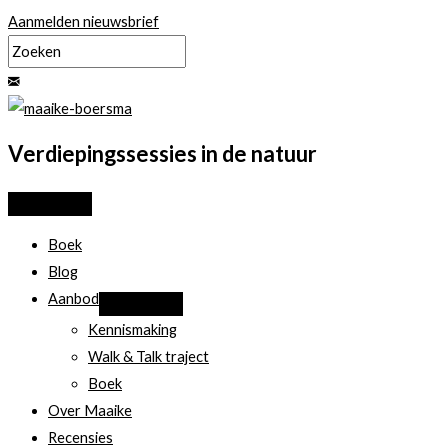
Ga
Aanmelden nieuwsbrief
naar
de
inhoud
Verdiepingssessies in de natuur
Boek
Blog
Aanbod
Kennismaking
Walk & Talk traject
Boek
Over Maaike
Recensies