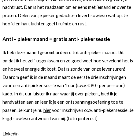
nachtrust. Dan is het raadzaam om er eens met iemand er over te
praten. Delen van je pieker gedachten levert sowieso wat op. Je
hoofd en hart luchten geeft ruimte en rust.
Anti – piekermaand = gratis anti- piekersessie
Ik heb deze maand gebombardeerd tot anti-pieker maand. Dit
omdat ik het zelf tegenkwam en zo goed weet hoe vervelend het is
en hoeveel energie dit kost. Dat is zonde van onze levensuren!
Daarom geef ik in de maand maart de eerste drie inschrijvingen
voor een anti-pieker sessie van 1 uur (t.w.v. € 80,- per persoon)
kado. In dit uur luister ik naar waar jij over piekert, bied ik je
handvatten aan en leer ik je een ontspanningsoefening toe te
passen. Je kunt je nu
hier
voor inschrijven o.v.v. anti-piekersessie. Je
krijgt sowieso antwoord van mij. (foto pinterest)
Linkedin