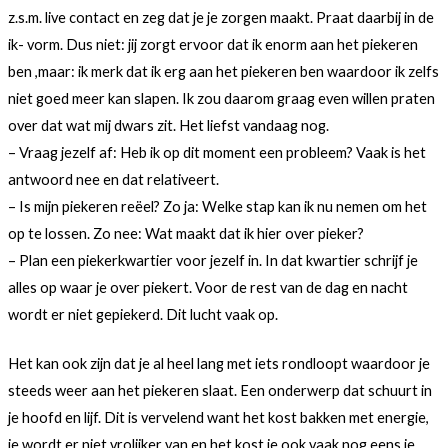
z.s.m. live contact en zeg dat je je zorgen maakt. Praat daarbij in de
ik- vorm. Dus niet: jij zorgt ervoor dat ik enorm aan het piekeren
ben ,maar: ik merk dat ik erg aan het piekeren ben waardoor ik zelfs
niet goed meer kan slapen. Ik zou daarom graag even willen praten
over dat wat mij dwars zit. Het liefst vandaag nog.
– Vraag jezelf af: Heb ik op dit moment een probleem? Vaak is het
antwoord nee en dat relativeert.
– Is mijn piekeren reëel? Zo ja: Welke stap kan ik nu nemen om het
op te lossen. Zo nee: Wat maakt dat ik hier over pieker?
– Plan een piekerkwartier voor jezelf in. In dat kwartier schrijf je
alles op waar je over piekert. Voor de rest van de dag en nacht
wordt er niet gepiekerd. Dit lucht vaak op.
Het kan ook zijn dat je al heel lang met iets rondloopt waardoor je
steeds weer aan het piekeren slaat. Een onderwerp dat schuurt in
je hoofd en lijf. Dit is vervelend want het kost bakken met energie,
je wordt er niet vrolijker van en het kost je ook vaak nog eens je