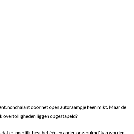
dient, nonchalant door het open autoraampje heen mikt. Maar de
ook overtolligheden liggen opgestapeld?
dat er innerlijk best het één en ander ‘opgeruimd’ kan worden.