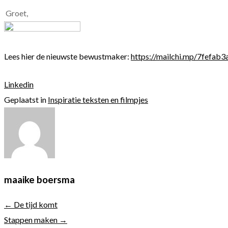
Groet,
Lees hier de nieuwste bewustmaker:
https://mailchi.mp/7fefab
Linkedin
Geplaatst in
Inspiratie teksten en filmpjes
maaike boersma
← De tijd komt
Stappen maken →