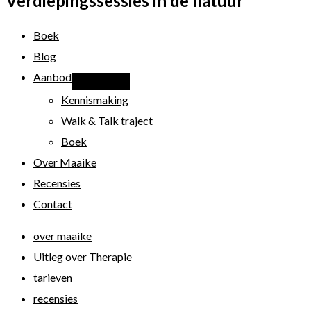
Verdiepingssessies in de natuur
Boek
Blog
Aanbod
Kennismaking
Walk & Talk traject
Boek
Over Maaike
Recensies
Contact
over maaike
Uitleg over Therapie
tarieven
recensies