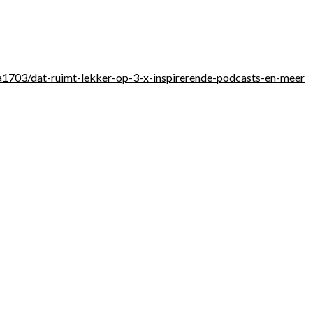
3a1703/dat-ruimt-lekker-op-3-x-inspirerende-podcasts-en-meer