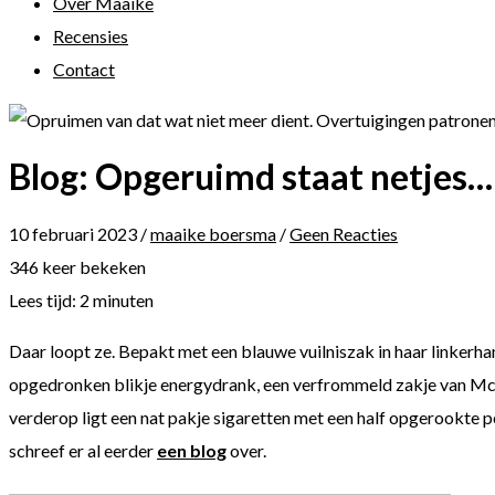
Over Maaike
Recensies
Contact
Blog: Opgeruimd staat netjes…
10 februari 2023
/
maaike boersma
/
Geen Reacties
346 keer bekeken
Lees tijd:
2
minuten
Daar loopt ze. Bepakt met een blauwe vuilniszak in haar linkerha
opgedronken blikje energydrank, een verfrommeld zakje van McDo
verderop ligt een nat pakje sigaretten met een half opgerookte p
schreef er al eerder
een blog
over.