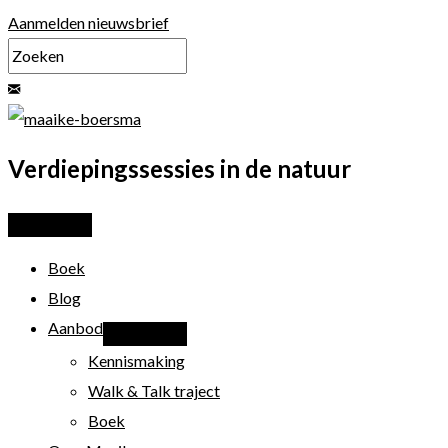
Ga
Aanmelden nieuwsbrief
naar
de
inhoud
Verdiepingssessies in de natuur
Boek
Blog
Aanbod
Kennismaking
Walk & Talk traject
Boek