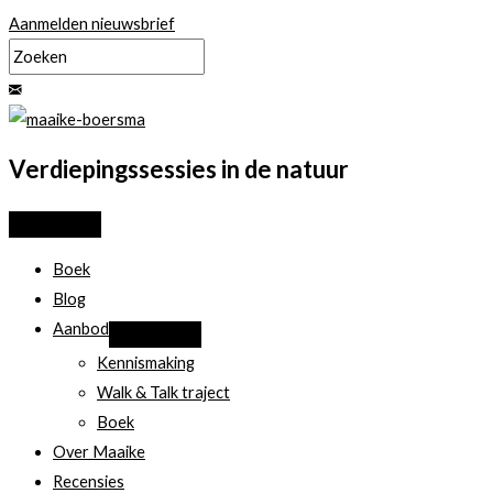
Ga
Aanmelden nieuwsbrief
naar
de
inhoud
Verdiepingssessies in de natuur
Boek
Blog
Aanbod
Kennismaking
Walk & Talk traject
Boek
Over Maaike
Recensies