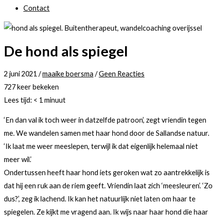
Contact
De hond als spiegel
2 juni 2021
/
maaike boersma
/
Geen Reacties
727 keer bekeken
Lees tijd:
< 1
minuut
‘En dan val ik toch weer in datzelfde patroon’, zegt vriendin tegen
me. We wandelen samen met haar hond door de Sallandse natuur.
‘Ik laat me weer meeslepen, terwijl ik dat eigenlijk helemaal niet
meer wil.’
Ondertussen heeft haar hond iets geroken wat zo aantrekkelijk is
dat hij een ruk aan de riem geeft. Vriendin laat zich ‘meesleuren’. ‘Zo
dus?’, zeg ik lachend. Ik kan het natuurlijk niet laten om haar te
spiegelen. Ze kijkt me vragend aan. Ik wijs naar haar hond die haar