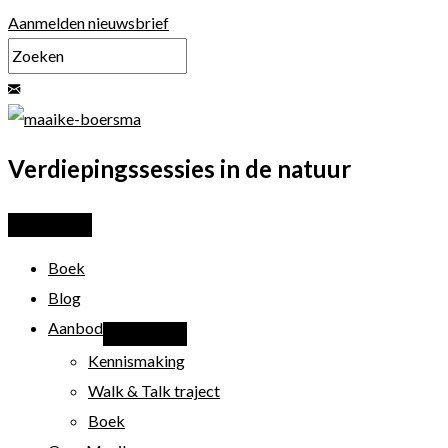
Ga
Aanmelden nieuwsbrief
naar
de
inhoud
Verdiepingssessies in de natuur
Boek
Blog
Aanbod
Kennismaking
Walk & Talk traject
Boek