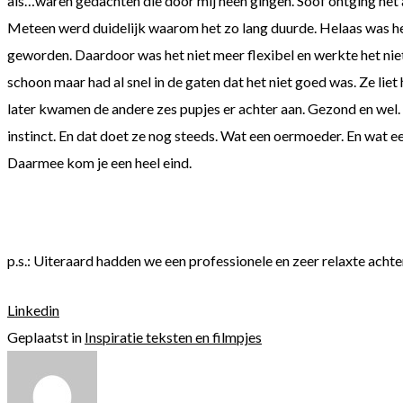
als…waren gedachten die door mij heen gingen. Soof ontging het al
Meteen werd duidelijk waarom het zo lang duurde. Helaas was het
geworden. Daardoor was het niet meer flexibel en werkte het niet
schoon maar had al snel in de gaten dat het niet goed was. Ze liet
later kwamen de andere zes pupjes er achter aan. Gezond en wel. W
instinct. En dat doet ze nog steeds. Wat een oermoeder. En wat een 
Daarmee kom je een heel eind.
p.s.: Uiteraard hadden we een professionele en zeer relaxte ac
Linkedin
Geplaatst in
Inspiratie teksten en filmpjes