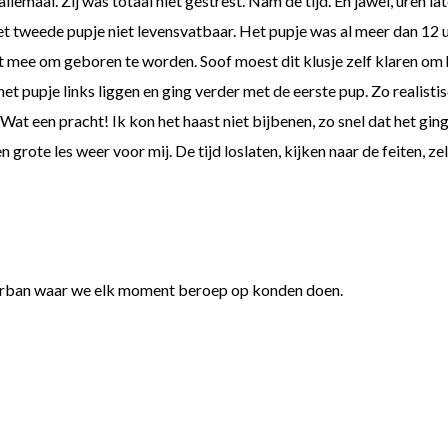
lemaal. Zij was totaal niet gestrest. Nam de tijd. En jawel, uren la
 tweede pupje niet levensvatbaar. Het pupje was al meer dan 12 u
 mee om geboren te worden. Soof moest dit klusje zelf klaren om h
 het pupje links liggen en ging verder met de eerste pup. Zo realist
at een pracht! Ik kon het haast niet bijbenen, zo snel dat het ging
grote les weer voor mij. De tijd loslaten, kijken naar de feiten, zel
hterban waar we elk moment beroep op konden doen.