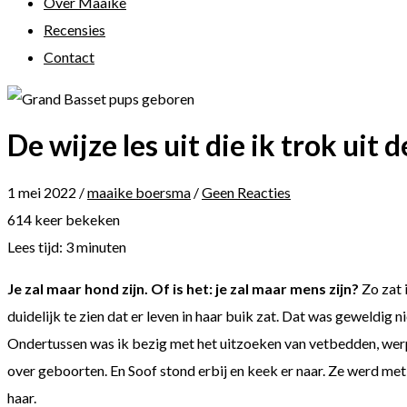
Over Maaike
Recensies
Contact
De wijze les uit die ik trok uit
1 mei 2022
/
maaike boersma
/
Geen Reacties
614 keer bekeken
Lees tijd:
3
minuten
Je zal maar hond zijn. Of is het: je zal maar mens zijn?
Zo zat 
duidelijk te zien dat er leven in haar buik zat. Dat was geweldig 
Ondertussen was ik bezig met het uitzoeken van vetbedden, werp
over geboorten. En Soof stond erbij en keek er naar. Ze werd me
haar.