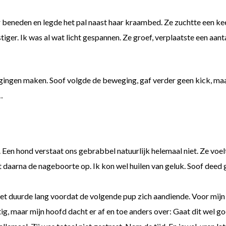
beneden en legde het pal naast haar kraambed. Ze zuchtte een keer.
tiger. Ik was al wat licht gespannen. Ze groef, verplaatste een aant
ingen maken. Soof volgde de beweging, gaf verder geen kick, maar 
…
 Een hond verstaat ons gebrabbel natuurlijk helemaal niet. Ze voelt
 daarna de nageboorte op. Ik kon wel huilen van geluk. Soof deed g
 Het duurde lang voordat de volgende pup zich aandiende. Voor mij
ustig, maar mijn hoofd dacht er af en toe anders over: Gaat dit wel g