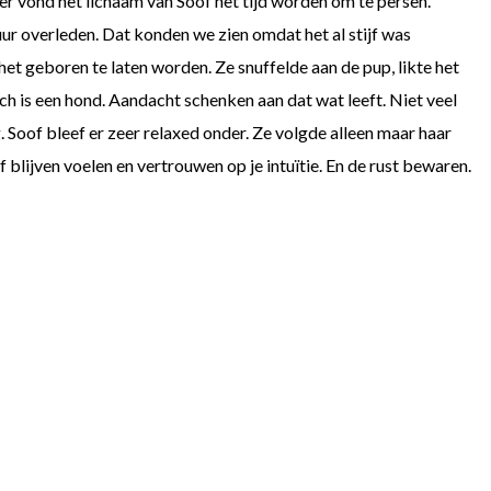
ter vond het lichaam van Soof het tijd worden om te persen.
ur overleden. Dat konden we zien omdat het al stijf was
et geboren te laten worden. Ze snuffelde aan de pup, likte het
isch is een hond. Aandacht schenken aan dat wat leeft. Niet veel
. Soof bleef er zeer relaxed onder. Ze volgde alleen maar haar
f blijven voelen en vertrouwen op je intuïtie. En de rust bewaren.