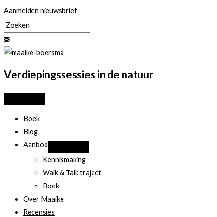
Ga
Aanmelden nieuwsbrief
naar
de
inhoud
Verdiepingssessies in de natuur
Boek
Blog
Aanbod
Kennismaking
Walk & Talk traject
Boek
Over Maaike
Recensies