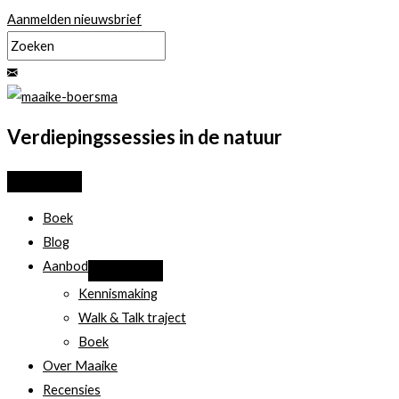
Ga
Aanmelden nieuwsbrief
naar
de
inhoud
Verdiepingssessies in de natuur
Boek
Blog
Aanbod
Kennismaking
Walk & Talk traject
Boek
Over Maaike
Recensies