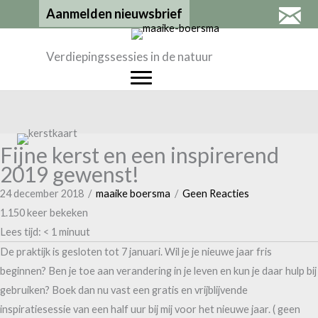
Ga
Aanmelden nieuwsbrief
naar
de
Verdiepingssessies in de natuur
inhoud
Fijne kerst en een inspirerend
2019 gewenst!
24 december 2018
/
maaike boersma
/
Geen Reacties
1.150 keer bekeken
Lees tijd:
< 1
minuut
De praktijk is gesloten tot 7 januari. Wil je je nieuwe jaar fris
beginnen? Ben je toe aan verandering in je leven en kun je daar hulp bij
gebruiken? Boek dan nu vast een gratis en vrijblijvende
inspiratiesessie van een half uur bij mij voor het nieuwe jaar. ( geen