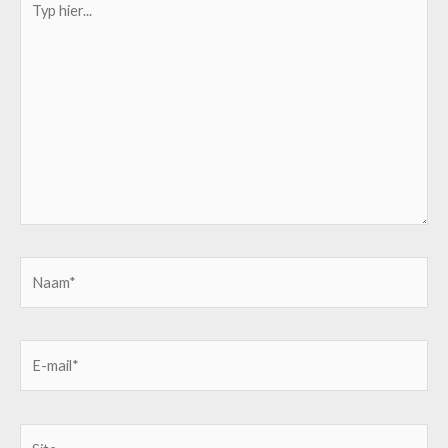
hier...
Naam*
E-
mail*
Site