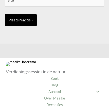
Verdiepingssessies in de natuur
Boek
Blog
Aanbod
Over Maaike
Recensies