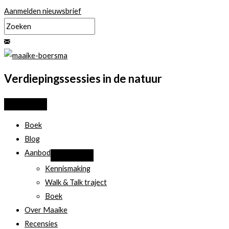
Ga
Aanmelden nieuwsbrief
naar
de
inhoud
Verdiepingssessies in de natuur
Boek
Blog
Aanbod
Kennismaking
Walk & Talk traject
Boek
Over Maaike
Recensies