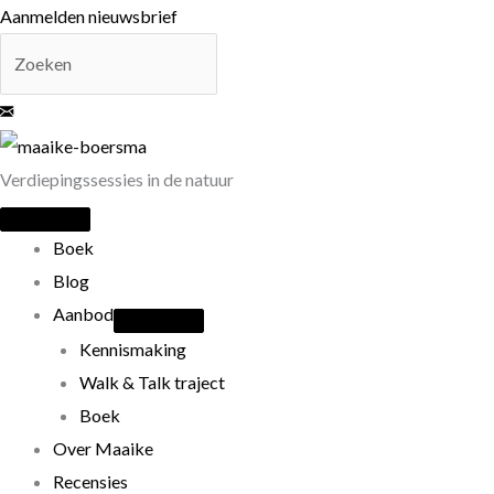
Ga
Aanmelden nieuwsbrief
naar
de
inhoud
Verdiepingssessies in de natuur
Boek
Blog
Aanbod
Kennismaking
Walk & Talk traject
Boek
Over Maaike
Recensies