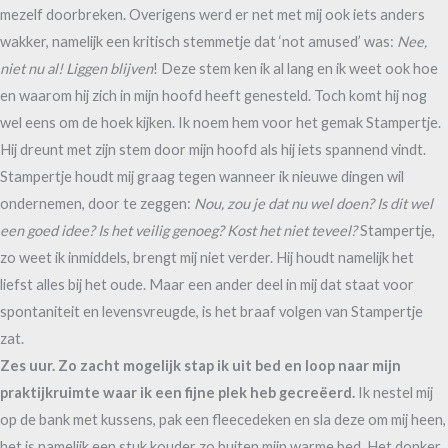
mezelf doorbreken. Overigens werd er net met mij ook iets anders
wakker, namelijk een kritisch stemmetje dat ‘not amused’ was:
Nee,
niet nu al! Liggen blijven
! Deze stem ken ik al lang en ik weet ook hoe
en waarom hij zich in mijn hoofd heeft genesteld. Toch komt hij nog
wel eens om de hoek kijken. Ik noem hem voor het gemak Stampertje.
Hij dreunt met zijn stem door mijn hoofd als hij iets spannend vindt.
Stampertje houdt mij graag tegen wanneer ik nieuwe dingen wil
ondernemen, door te zeggen:
Nou, zou je dat nu wel doen?
Is dit wel
een goed idee?
Is het veilig genoeg? Kost het niet teveel?
Stampertje,
zo weet ik inmiddels, brengt mij niet verder. Hij houdt namelijk het
liefst alles bij het oude. Maar een ander deel in mij dat staat voor
spontaniteit en levensvreugde, is het braaf volgen van Stampertje
zat.
Zes uur. Zo zacht mogelijk stap ik uit bed en loop naar mijn
praktijkruimte waar ik een fijne plek heb gecreëerd.
Ik nestel mij
op de bank met kussens, pak een fleecedeken en sla deze om mij heen,
het is namelijk een stuk kouder zo buiten mijn warme bed. Het donker