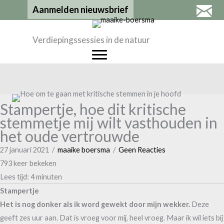
Ga
Aanmelden nieuwsbrief
naar
de
Verdiepingssessies in de natuur
inhoud
Stampertje, hoe dit kritische
stemmetje mij wilt vasthouden in
het oude vertrouwde
27 januari 2021
/
maaike boersma
/
Geen Reacties
793 keer bekeken
Lees tijd:
4
minuten
Stampertje
Het is nog donker als ik word gewekt door mijn wekker.
Deze
geeft zes uur aan. Dat is vroeg voor mij, heel vroeg. Maar ik wil iets bij