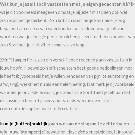
Wat kun je jezelf toch vastzetten met je eigen gedachten hè?
Ik
wil je dit voorbeeld meegeven omdat je bij jezelf misschien ook wel
zo’n Stampertje herkent. Zo’n kritisch stemmetje kan namelijk erg
bepalend zijn en je ervan weerhouden om te doen waar je blij van
wordt en wat je energie geeft. Vaak ben je jezelf niet eens bewust van
zo’n Stampertje. Het zit er immers al zo lang!
Zo’n ‘Stampertje’ is zich om verschillende redenen gaan vastzetten in
jouw hoofd. Hoewel zo’n kritische stem best goede bedoelingen met
je heeft (bijvoorbeeld het je willen behoeden van pijn, teleurstelling en
afwijzing), werkt het nu als een belemmering. Dat merk je bijvoorbeeld
wanneer je onvrede ervaart, je steeds in je hoofd met jezelf aan het
discussiëren bent of je verzandt steeds weer in dezelfde
confrontaties op het werk of in relaties.
In
mijn (buiten)praktijk
gaan we aan de slag om te achterhalen
wie jouw ‘stampertje’ is,
waarom deze zich genesteld heeft in jouw