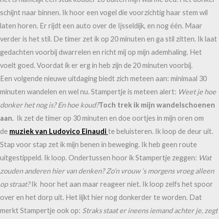
schijnt naar binnen. Ik hoor een vogel die voorzichtig haar stem wil
laten horen. Er rijdt een auto over de Ijsseldijk, en nog één. Maar
verder is het stil. De timer zet ik op 20 minuten en ga stil zitten. Ik laat
gedachten voorbij dwarrelen en richt mij op mijn ademhaling. Het
voelt goed. Voordat ik er erg in heb zijn de 20 minuten voorbij.
Een volgende nieuwe uitdaging biedt zich meteen aan: minimaal 30
minuten wandelen en wel nu. Stampertje is meteen alert:
Weet je hoe
donker het nog is? En hoe koud?
Toch trek ik mijn wandelschoenen
aan.
Ik zet de timer op 30 minuten en doe oortjes in mijn oren om
de
muziek van Ludovico Einaudi
te beluisteren. Ik loop de deur uit.
Stap voor stap zet ik mijn benen in beweging. Ik heb geen route
uitgestippeld. Ik loop. Ondertussen hoor ik Stampertje zeggen:
Wat
zouden anderen hier van denken?
Zo’n vrouw ‘s morgens vroeg alleen
op straat?
Ik hoor het aan maar reageer niet. Ik loop zelfs het spoor
over en het dorp uit. Het lijkt hier nog donkerder te worden. Dat
merkt Stampertje ook op:
Straks staat er ineens iemand achter je, zegt