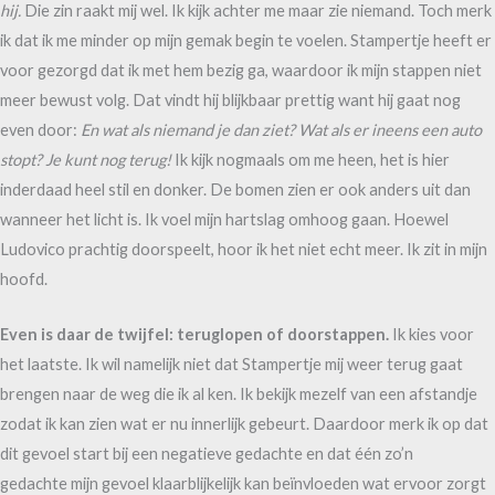
hij.
Die zin raakt mij wel. Ik kijk achter me maar zie niemand. Toch merk
ik dat ik me minder op mijn gemak begin te voelen. Stampertje heeft er
voor gezorgd dat ik met hem bezig ga, waardoor ik mijn stappen niet
meer bewust volg. Dat vindt hij blijkbaar prettig want hij gaat nog
even door:
En wat als niemand je dan ziet? Wat als er ineens een auto
stopt? Je kunt nog terug!
Ik kijk nogmaals om me heen, het is hier
inderdaad heel stil en donker. De bomen zien er ook anders uit dan
wanneer het licht is. Ik voel mijn hartslag omhoog gaan. Hoewel
Ludovico prachtig doorspeelt, hoor ik het niet echt meer. Ik zit in mijn
hoofd.
Even is daar de twijfel: teruglopen of doorstappen.
Ik kies voor
het laatste. Ik wil namelijk niet dat Stampertje mij weer terug gaat
brengen naar de weg die ik al ken. Ik bekijk mezelf van een afstandje
zodat ik kan zien wat er nu innerlijk gebeurt. Daardoor merk ik op dat
dit gevoel start bij een negatieve gedachte en dat één zo’n
gedachte mijn gevoel klaarblijkelijk kan beïnvloeden wat ervoor zorgt