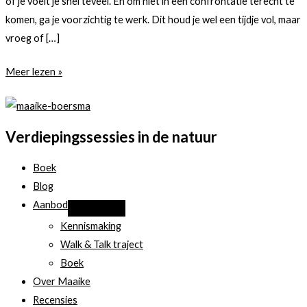
of je voelt je snel teveel. En om niet in een confrontatie terecht te
komen, ga je voorzichtig te werk. Dit houd je wel een tijdje vol, maar
vroeg of […]
Op
Meer lezen »
eieren
lopen
Verdiepingssessies in de natuur
Boek
Blog
Aanbod
Kennismaking
Walk & Talk traject
Boek
Over Maaike
Recensies