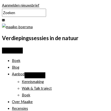
Ga
Aanmelden nieuwsbrief
naar
de
inhoud
Verdiepingssessies in de natuur
Boek
Blog
Aanbod
Kennismaking
Walk & Talk traject
Boek
Over Maaike
Recensies