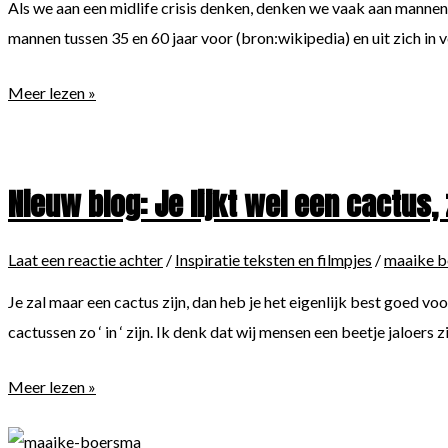
Als we aan een midlife crisis denken, denken we vaak aan mannen d
mannen tussen 35 en 60 jaar voor (bron:wikipedia) en uit zich in
Mannen,
Meer lezen »
last
van
midlife’kriebels’?
Nieuw blog: Je lijkt wel een cactus,
Je
bent
Laat een reactie achter
/
Inspiratie teksten en filmpjes
/
maaike 
niet
de
Je zal maar een cactus zijn, dan heb je het eigenlijk best goed vo
enige.
cactussen zo ‘ in ‘ zijn. Ik denk dat wij mensen een beetje jaloers
Nieuw
Meer lezen »
blog:
Je