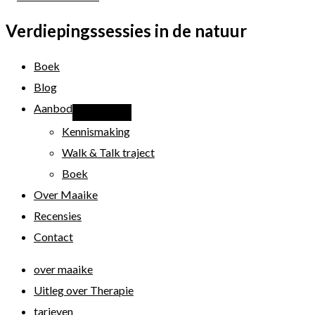
lijkt
Verdiepingssessies in de natuur
wel
een
Boek
cactus,
Blog
zo
Aanbod
geprikkeld!
Kennismaking
Walk & Talk traject
Boek
Over Maaike
Recensies
Contact
over maaike
Uitleg over Therapie
tarieven