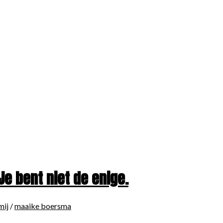
Je bent niet de enige.
mij
/
maaike boersma