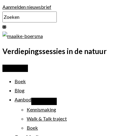
Ga
Aanmelden nieuwsbrief
naar
de
inhoud
Verdiepingssessies in de natuur
Boek
Blog
Aanbod
Kennismaking
Walk & Talk traject
Boek