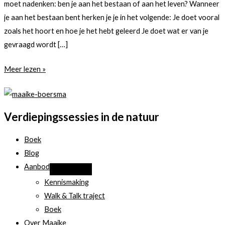
moet nadenken: ben je aan het bestaan of aan het leven? Wanneer
je aan het bestaan bent herken je je in het volgende: Je doet vooral
zoals het hoort en hoe je het hebt geleerd Je doet wat er van je
gevraagd wordt […]
Bestaan
Meer lezen »
of
leven.
Wat
Verdiepingssessies in de natuur
wil
je
Boek
eigenlijk
Blog
echt?
Aanbod
Kennismaking
Walk & Talk traject
Boek
Over Maaike