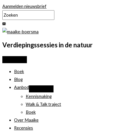
Ga
Aanmelden nieuwsbrief
naar
de
inhoud
Verdiepingssessies in de natuur
Boek
Blog
Aanbod
Kennismaking
Walk & Talk traject
Boek
Over Maaike
Recensies