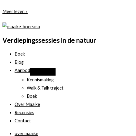
Daar
Meer lezen »
is
weer
een
Verdiepingssessies in de natuur
beer
op
Boek
de
Blog
weg…
Aanbod
Kennismaking
Walk & Talk traject
Boek
Over Maaike
Recensies
Contact
over maaike