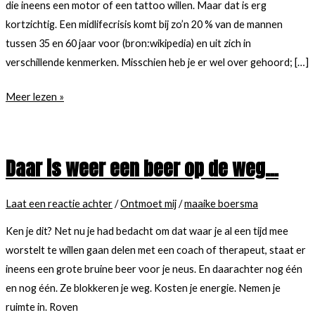
die ineens een motor of een tattoo willen. Maar dat is erg
kortzichtig. Een midlifecrisis komt bij zo’n 20 % van de mannen
tussen 35 en 60 jaar voor (bron:wikipedia) en uit zich in
verschillende kenmerken. Misschien heb je er wel over gehoord; […]
Mannen,
Meer lezen »
last
van
midlife’kriebels’?
Daar is weer een beer op de weg…
Je
bent
Laat een reactie achter
/
Ontmoet mij
/
maaike boersma
niet
de
Ken je dit? Net nu je had bedacht om dat waar je al een tijd mee
enige.
worstelt te willen gaan delen met een coach of therapeut, staat er
ineens een grote bruine beer voor je neus. En daarachter nog één
en nog één. Ze blokkeren je weg. Kosten je energie. Nemen je
ruimte in. Roven