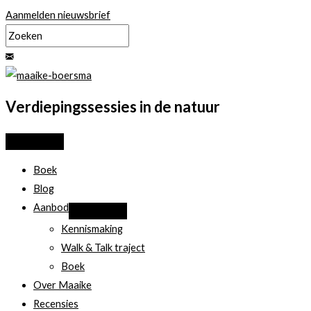
Ga
Aanmelden nieuwsbrief
naar
de
inhoud
Verdiepingssessies in de natuur
Boek
Blog
Aanbod
Kennismaking
Walk & Talk traject
Boek
Over Maaike
Recensies