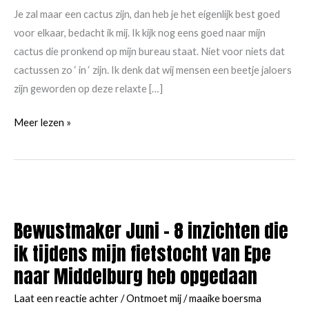
Je zal maar een cactus zijn, dan heb je het eigenlijk best goed
voor elkaar, bedacht ik mij. Ik kijk nog eens goed naar mijn
cactus die pronkend op mijn bureau staat. Niet voor niets dat
cactussen zo ‘ in ‘ zijn. Ik denk dat wij mensen een beetje jaloers
zijn geworden op deze relaxte […]
Nieuw
Meer lezen »
blog:
Je
lijkt
wel
een
Bewustmaker Juni – 8 inzichten die
cactus,
ik tijdens mijn fietstocht van Epe
zo
naar Middelburg heb opgedaan
geprikkeld!
Laat een reactie achter
/
Ontmoet mij
/
maaike boersma