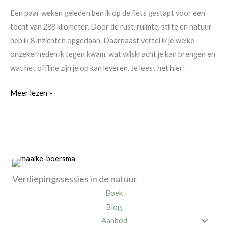
Een paar weken geleden ben ik op de fiets gestapt voor een
tocht van 288 kilometer. Door de rust, ruimte, stilte en natuur
heb ik 8 inzichten opgedaan. Daarnaast vertel ik je welke
onzekerheden ik tegen kwam, wat wilskracht je kan brengen en
wat het offline zijn je op kan leveren. Je leest het hier!
Bewustmaker
Meer lezen »
Juni
–
8
inzichten
die
ik
Verdiepingssessies in de natuur
tijdens
Boek
mijn
Blog
fietstocht
Aanbod