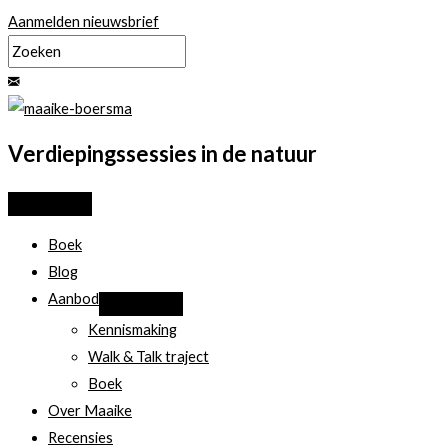
Ga
Aanmelden nieuwsbrief
naar
de
inhoud
Verdiepingssessies in de natuur
Boek
Blog
Aanbod
Kennismaking
Walk & Talk traject
Boek
Over Maaike
Recensies