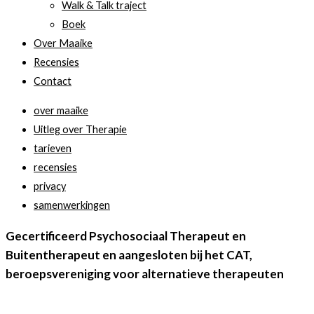
Walk & Talk traject
last
Boek
van
Over Maaike
burn-
Recensies
out
Contact
verschijnselen.’
over maaike
–
Uitleg over Therapie
Hoe
tarieven
dat
recensies
kan?
privacy
samenwerkingen
Gecertificeerd Psychosociaal Therapeut en
Buitentherapeut en aangesloten bij het CAT,
beroepsvereniging voor alternatieve therapeuten