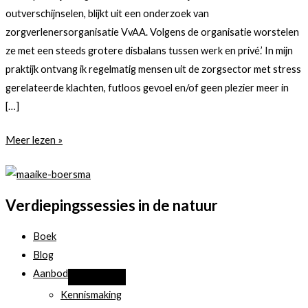
outverschijnselen, blijkt uit een onderzoek van
zorgverlenersorganisatie VvAA. Volgens de organisatie worstelen
ze met een steeds grotere disbalans tussen werk en privé.’ In mijn
praktijk ontvang ik regelmatig mensen uit de zorgsector met stress
gerelateerde klachten, futloos gevoel en/of geen plezier meer in
[…]
‘Een
Meer lezen »
op
de
5
Verdiepingssessies in de natuur
zorgverleners
onder
Boek
de
Blog
35
Aanbod
jaar
Kennismaking
heeft