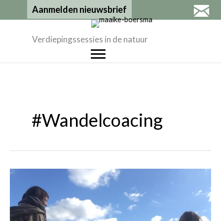
Ga
Aanmelden nieuwsbrief
naar
de
Verdiepingssessies in de natuur
inhoud
#wandelcoacing