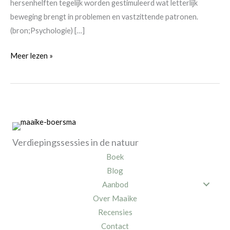
hersenhelften tegelijk worden gestimuleerd wat letterlijk
beweging brengt in problemen en vastzittende patronen.
(bron;Psychologie) […]
Wat
Meer lezen »
doe
jij
tijdens
een
wandeltherapiesessie,
Maaike?
Verdiepingssessies in de natuur
Boek
Blog
Aanbod
Over Maaike
Recensies
Contact