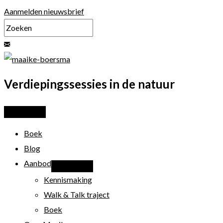
Ga
Aanmelden nieuwsbrief
naar
de
inhoud
Verdiepingssessies in de natuur
Boek
Blog
Aanbod
Kennismaking
Walk & Talk traject
Boek