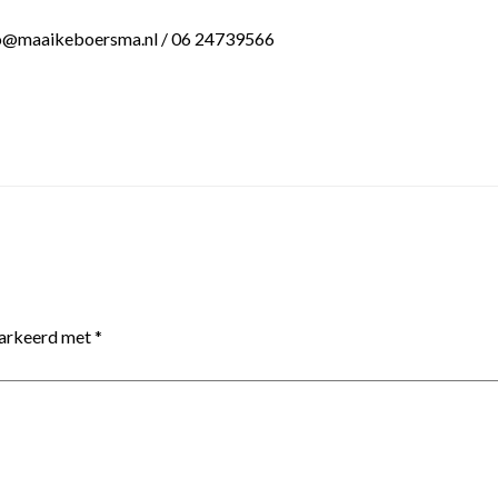
info@maaikeboersma.nl / 06 24739566
markeerd met
*