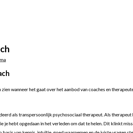
ach
sma
ach
n zien wanneer het gaat over het aanbod van coaches en therapeuten
udeerd als transpersoonlijk psychosociaal therapeut. Als therapeut
ie je hebt opgedaan in het verleden om dat te helen. Dit klinkt miss
Op basis van kennis, intuïtie, goed waarnemen en de juiste vragen st