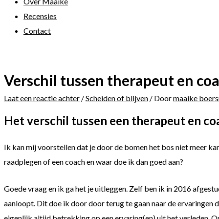
Over Maaike
Recensies
Contact
Verschil tussen therapeut en co
Laat een reactie achter
/
Scheiden of blijven
/ Door
maaike boer
Het verschil tussen een therapeut en co
Ik kan mij voorstellen dat je door de bomen het bos niet meer ka
raadplegen of een coach en waar doe ik dan goed aan?
Goede vraag en ik ga het je uitleggen. Zelf ben ik in 2016 afgest
aanloopt. Dit doe ik door door terug te gaan naar de ervaringen d
eigenlijk altijd betrekking op een ervaring(en) uit het verleden. 