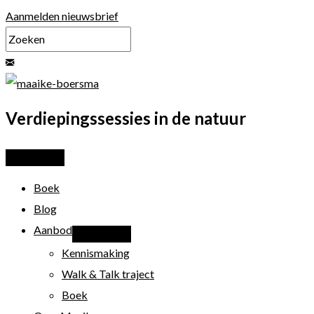
Ga
Aanmelden nieuwsbrief
naar
de
inhoud
Verdiepingssessies in de natuur
Boek
Blog
Aanbod
Kennismaking
Walk & Talk traject
Boek