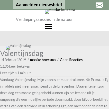
Ga
Aanmelden nieuwsbrief
naar
de
Verdiepingssessies in de natuur
inhoud
Valentijnsdag
14 februari 2019
/
maaike boersma
/
Geen Reacties
1.136 keer bekeken
Lees tijd:
< 1
minuut
Vandaag Valentijnsdag. Mijn zoon is er maar druk mee.. 😉 Prima. Ik lig
inmiddels niet meer smachtend bij de brievenbus. Daarentegen zou
deze dag een mooie gelegenheid kunnen zijn om iemand uit je
omgeving die een moeilijke periode doormaakt, door bijvoorbeeld het
verlies van een dierbare of in scheiding ligt, een hart onder de riem te