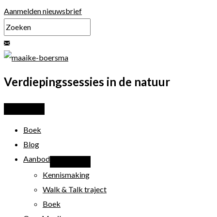
Ga
Aanmelden nieuwsbrief
naar
de
inhoud
Verdiepingssessies in de natuur
Boek
Blog
Aanbod
Kennismaking
Walk & Talk traject
Boek