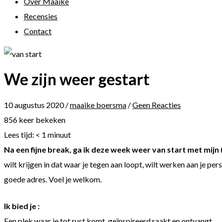
Over Maaike
Recensies
Contact
We zijn weer gestart
10 augustus 2020
/
maaike boersma
/
Geen Reacties
856 keer bekeken
Lees tijd:
< 1
minuut
Na een fijne break, ga ik deze week weer van start met mijn 
wilt krijgen in dat waar je tegen aan loopt, wilt werken aan je pers
goede adres. Voel je welkom.
Ik bied je :
Een plek waar je tot rust komt, geïnspireerd raakt en ontvangt