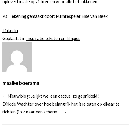
oplevert in alle opzichten en voor alle betrokkenen.
Ps: Tekening gemaakt door: Ruimtespeler Else van Beek
Linkedin
Geplaatst in
Inspiratie teksten en filmpjes
maaike boersma
← Nieuw blog: Je lijkt wel een cactus, zo geprikkeld!
Dirk de Wachter over hoe belangrijk het is je ogen op elkaar te
richten (i.p.v. naar een scherm…) →