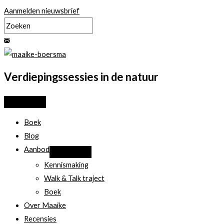
Ga
Aanmelden nieuwsbrief
naar
de
inhoud
Verdiepingssessies in de natuur
Boek
Blog
Aanbod
Kennismaking
Walk & Talk traject
Boek
Over Maaike
Recensies