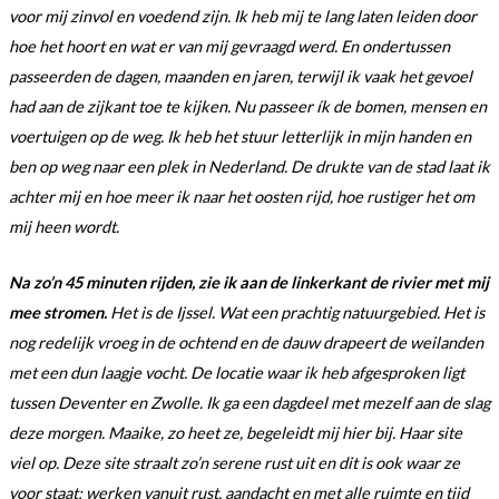
voor mij zinvol en voedend zijn. Ik heb mij te lang laten leiden door
hoe het hoort en wat er van mij gevraagd werd. En ondertussen
passeerden de dagen, maanden en jaren, terwijl ik vaak het gevoel
had aan de zijkant toe te kijken. Nu passeer ík de bomen, mensen en
voertuigen op de weg. Ik heb het stuur letterlijk in mijn handen en
ben op weg naar een plek in Nederland. De drukte van de stad laat ik
achter mij en hoe meer ik naar het oosten rijd, hoe rustiger het om
mij heen wordt.
Na zo’n 45 minuten rijden, zie ik aan de linkerkant de rivier met mij
mee stromen.
Het is de Ijssel. Wat een prachtig natuurgebied. Het is
nog redelijk vroeg in de ochtend en de dauw drapeert de weilanden
met een dun laagje vocht. De locatie waar ik heb afgesproken ligt
tussen Deventer en Zwolle. Ik ga een dagdeel met mezelf aan de slag
deze morgen. Maaike, zo heet ze, begeleidt mij hier bij. Haar site
viel op. Deze site straalt zo’n serene rust uit en dit is ook waar ze
voor staat; werken vanuit rust, aandacht en met alle ruimte en tijd