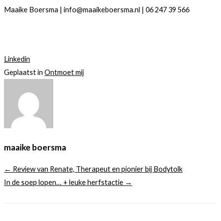
Maaike Boersma | info@maaikeboersma.nl | 06 247 39 566
Linkedin
Geplaatst in
Ontmoet mij
maaike boersma
← Review van Renate, Therapeut en pionier bij Bodytolk
In de soep lopen… + leuke herfstactie →