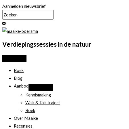
Ga
Aanmelden nieuwsbrief
naar
de
inhoud
Verdiepingssessies in de natuur
Boek
Blog
Aanbod
Kennismaking
Walk & Talk traject
Boek
Over Maaike
Recensies