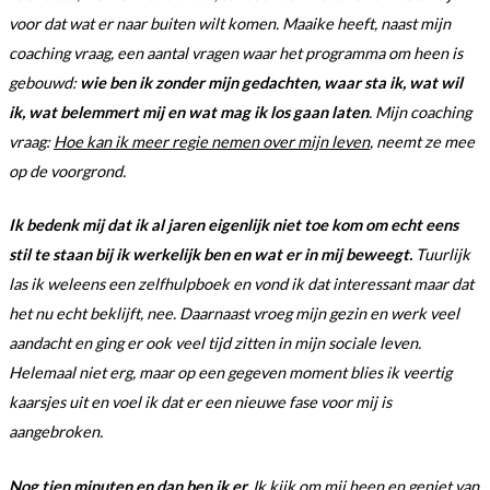
voor dat wat er naar buiten wilt komen. Maaike heeft, naast mijn
coaching vraag, een aantal vragen waar het programma om heen is
gebouwd:
wie ben ik zonder mijn gedachten, waar sta ik,
wat wil
ik, wat belemmert mij en wat mag ik los gaan laten
. Mijn coaching
vraag:
Hoe kan ik meer regie nemen over mijn leven
, neemt ze mee
op de voorgrond.
Ik bedenk mij dat ik al jaren eigenlijk niet toe kom om echt eens
stil te staan bij ik werkelijk ben en wat er in mij beweegt.
Tuurlijk
las ik weleens een zelfhulpboek en vond ik dat interessant maar dat
het nu echt beklijft, nee. Daarnaast vroeg mijn gezin en werk veel
aandacht en ging er ook veel tijd zitten in mijn sociale leven.
Helemaal niet erg, maar op een gegeven moment blies ik veertig
kaarsjes uit en voel ik dat er een nieuwe fase voor mij is
aangebroken.
Nog tien minuten en dan ben ik er.
Ik kijk om mij heen en geniet van