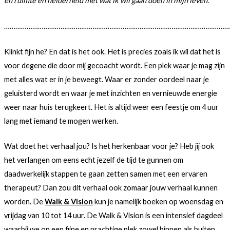
en ruimte en helderheid met wat ik wil gaan doen in mijn leven.
…………………………………………………………………………………………………………
Klinkt fijn he? En dat is het ook. Het is precies zoals ik wil dat het is
voor degene die door mij gecoacht wordt. Een plek waar je mag zijn
met alles wat er in je beweegt. Waar er zonder oordeel naar je
geluisterd wordt en waar je met inzichten en vernieuwde energie
weer naar huis terugkeert. Het is altijd weer een feestje om 4 uur
lang met iemand te mogen werken.
Wat doet het verhaal jou? Is het herkenbaar voor je? Heb jij ook
het verlangen om eens echt jezelf de tijd te gunnen om
daadwerkelijk stappen te gaan zetten samen met een ervaren
therapeut? Dan zou dit verhaal ook zomaar jouw verhaal kunnen
worden. De
Walk & Vision
kun je namelijk boeken op woensdag en
vrijdag van 10 tot 14 uur. De Walk & Vision is een intensief dagdeel
waarbij we op een fijne en prachtige plek zowel binnen als buiten