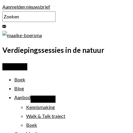
Ga
Aanmelden nieuwsbrief
naar
de
inhoud
Verdiepingssessies in de natuur
Boek
Blog
Aanbod
Kennismaking
Walk & Talk traject
Boek