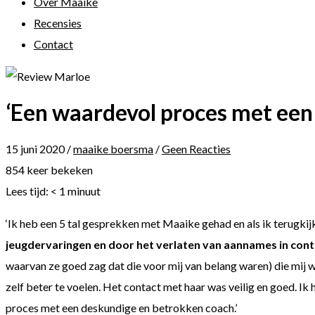
Over Maaike
Recensies
Contact
‘Een waardevol proces met een
15 juni 2020
/
maaike boersma
/
Geen Reacties
854 keer bekeken
Lees tijd:
< 1
minuut
‘Ik heb een 5 tal gesprekken met Maaike gehad en als ik terugkijk, 
jeugdervaringen en door het verlaten van aannames in con
waarvan ze goed zag dat die voor mij van belang waren) die mij 
zelf beter te voelen. Het contact met haar was veilig en goed. I
proces met een deskundige en betrokken coach.’