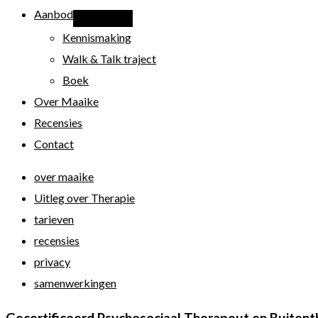
Aanbod
Kennismaking
Walk & Talk traject
Boek
Over Maaike
Recensies
Contact
over maaike
Uitleg over Therapie
tarieven
recensies
privacy
samenwerkingen
Gecertificeerd Psychosociaal Therapeut en Buitent