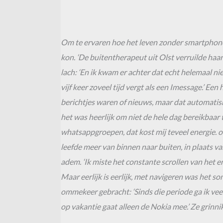
Om te ervaren hoe het leven zonder smartphone is
kon. ‘De buitentherapeut uit Olst verruilde haar
lach: ‘En ik kwam er achter dat echt helemaal ni
vijf keer zoveel tijd vergt als een Imessage.’ Ee
berichtjes waren of nieuws, maar dat automatisme 
het was heerlijk om niet de hele dag bereikbaar
whatsappgroepen, dat kost mij teveel energie. on
leefde meer van binnen naar buiten, in plaats va
adem. ‘Ik miste het constante scrollen van het en
Maar eerlijk is eerlijk, met navigeren was het s
ommekeer gebracht: ‘Sinds die periode ga ik vee
op vakantie gaat alleen de Nokia mee.’ Ze grinn