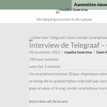
Ga
Aanmelden nieuw
naar
de
Verdiepingssessies in de natuur
inhoud
Interview de Telegraaf 
28 november 2022
/
maaike boersma
/
Geen R
396 keer bekeken
Lees tijd:
2
minuten
De smartphone bestaat 30 jaar. Afgelopen zater
ervaring die ik opdeed tijdens mijn half jaar zo
gaan ervaren of ik nog zonder smartphone zou ku
Interview uit de krant: