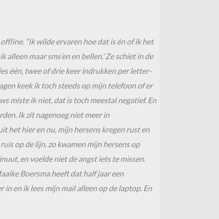
line. “Ik wilde ervaren hoe dat is én of ik het
 alleen maar sms’en en bellen.’ Ze schiet in de
s één, twee of drie keer indrukken per letter-
dagen keek ik toch steeds op mijn telefoon of er
s miste ik niet, dat is toch meestal negatief. En
den. Ik zit nagenoeg niet meer in
it het hier en nu, mijn hersens kregen rust en
 ruis op de lijn, zo kwamen mijn hersens op
nuut, en voelde niet de angst iets te missen.
Maaike Boersma heeft dat half jaar een
n en ik lees mijn mail alleen op de laptop. En