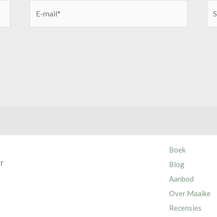
E-
Sit
mail*
Boek
ur
Blog
Aanbod
Over Maaike
Recensies