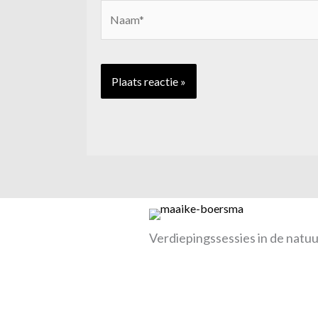
Naam*
Verdiepingssessies in de natu