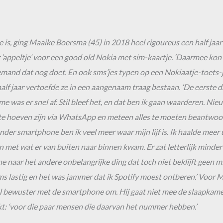
, ging Maaike Boersma (45) in 2018 heel rigoureus een half jaar off
 ‘appeltje’ voor een good old Nokia met sim-kaartje. ‘Daarmee kon ik
emand dat nog doet. En ook sms’jes typen op een Nokiaatje-toets-je
n half jaar vertoefde ze in een aangenaam traag bestaan. ‘De eerste 
was er snel af. Stil bleef het, en dat ben ik gaan waarderen. Nieuw
 te hoeven zijn via WhatsApp en meteen alles te moeten beantwoor
der smartphone ben ik veel meer waar mijn lijf is. Ik haalde meer u
n met wat er van buiten naar binnen kwam. Er zat letterlijk minder
e naar het andere onbelangrijke ding dat toch niet beklijft geen mi
oms lastig en het was jammer dat ik Spotify moest ontberen.’ Voor 
l bewuster met de smartphone om. Hij gaat niet mee de slaapkamer i
ikt: ‘voor die paar mensen die daarvan het nummer hebben.’