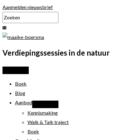
Ga
Aanmelden nieuwsbrief
naar
de
inhoud
Verdiepingssessies in de natuur
Boek
Blog
Aanbod
Kennismaking
Walk & Talk traject
Boek