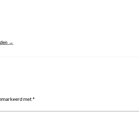
uden →
 gemarkeerd met
*