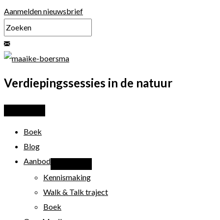
Ga
Aanmelden nieuwsbrief
naar
de
inhoud
Verdiepingssessies in de natuur
Boek
Blog
Aanbod
Kennismaking
Walk & Talk traject
Boek