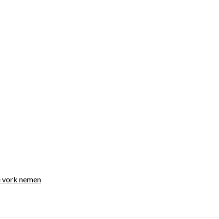
ma Therapeut| 
je vork nemen