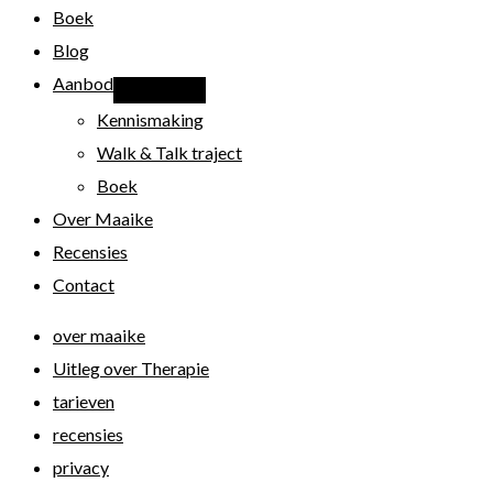
Boek
Blog
Aanbod
Kennismaking
Walk & Talk traject
Boek
Over Maaike
Recensies
Contact
over maaike
Uitleg over Therapie
tarieven
recensies
privacy