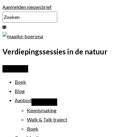
Ga
Aanmelden nieuwsbrief
naar
de
inhoud
Verdiepingssessies in de natuur
Boek
Blog
Aanbod
Kennismaking
Walk & Talk traject
Boek