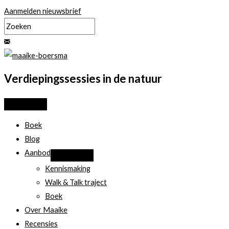
Ga
Aanmelden nieuwsbrief
naar
de
inhoud
Verdiepingssessies in de natuur
Boek
Blog
Aanbod
Kennismaking
Walk & Talk traject
Boek
Over Maaike
Recensies