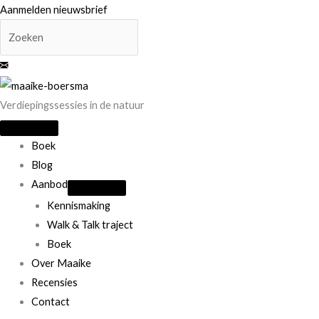
Ga
Aanmelden nieuwsbrief
naar
de
inhoud
Verdiepingssessies in de natuur
Boek
Blog
Aanbod
Kennismaking
Walk & Talk traject
Boek
Over Maaike
Recensies
Contact