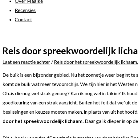
Over Maaike
Recensies
Contact
Reis door spreekwoordelijk lich
Laat een reactie achter
/
Reis door het spreekwoordelijk lichaam.
De buik is een bijzonder gebied. Nu het zonnetje weer begint te 
komt de buik wat meer tevoorschijn. We zijn hier in het Westen n
Oh..is die nog wel strak genoeg? Kan ik nog wel in bikini? Ik ho
goedkeuring van een strak aanzicht. Buiten het feit dat we ‘uit de
beslissingen en keuzes moeten maken, in plaats van uit het hoof
door het spreekwoordelijk lichaam.
Daar ga ik dieper in op d
Dit e-book van
ruim 45 pagina’s
is geschreven door Maaike Boers