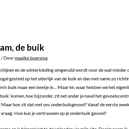
aam, de buik
/ Door
maaike boersma
schijnen en de winterkleding omgeruild wordt voor de wat minder di
ogal gesteld op het uiterlijk van de buik en dan met name zo richt
ud m’n buik maar een beetje in… Maar hé, waar hebben we het eigenl
 buik’ komen, hoe bijzonder, zit net onder je navel het gevoelscentr
d. Maar hoe zit dat met ons onderbuikgevoel? Vanaf de eerste wee
e vraag: Hoe kun je vertrouwen op je onderbuik gevoel?
ma en is binnenkort te downloaden via mijn site. Daarin neem ik 