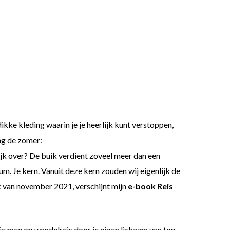
kke kleding waarin je je heerlijk kunt verstoppen,
ing de zomer:
ijk over? De buik verdient zoveel meer dan een
um. Je kern. Vanuit deze kern zouden wij eigenlijk de
k van november 2021, verschijnt mijn
e-book Reis
je mee op wandelreis door je eigen lichaam van top