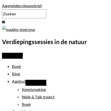
Ga
Aanmelden nieuwsbrief
naar
de
inhoud
Verdiepingssessies in de natuur
Boek
Blog
Aanbod
Kennismaking
Walk & Talk traject
Boek