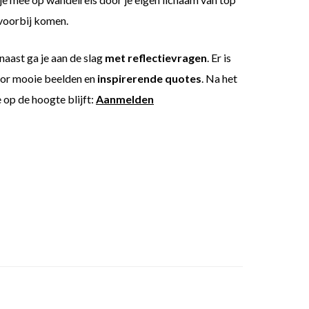
voorbij komen.
naast ga je aan de slag
met reflectievragen
. Er is
oor mooie beelden en
inspirerende quotes
. Na het
je op de hoogte bl
ijft:
Aanmelden