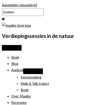
Ga
Aanmelden nieuwsbrief
naar
de
inhoud
Verdiepingssessies in de natuur
Boek
Blog
Aanbod
Kennismaking
Walk & Talk traject
Boek
Over Maaike
Recensies