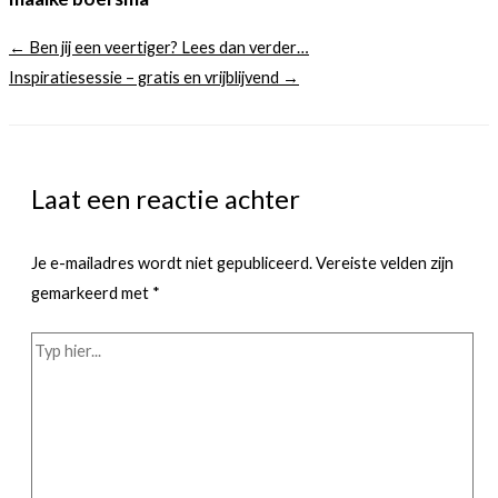
← Ben jij een veertiger? Lees dan verder…
Inspiratiesessie – gratis en vrijblijvend →
Laat een reactie achter
Je e-mailadres wordt niet gepubliceerd.
Vereiste velden zijn
gemarkeerd met
*
Typ
hier...