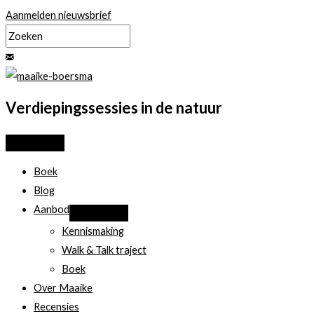
Ga
Aanmelden nieuwsbrief
naar
de
inhoud
Verdiepingssessies in de natuur
Boek
Blog
Aanbod
Kennismaking
Walk & Talk traject
Boek
Over Maaike
Recensies