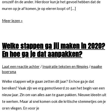
onszelf én de ander. Hierdoor kun je het gevoel hebben dat de
muren op je af komen, je op eieren loopt of […]
Walk
Meer lezen »
&
Talk
tijdens
Welke stappen ga jij maken in 2020?
Corona
En hoe ga je dat aanpakken?
Laat een reactie achter
/
Inspiratie teksten en filmpjes
/
maaike
boersma
Welke stappen wil je gaan zetten dit jaar? En hoe ga je dat
bereiken? Vaak zijn we erg gemotiveerd zo aan het begin van een
nieuw jaar. Zin om van alles aan te gaan pakken. Nieuwe ideeën uit
te werken. Maar al snel komen ook die kritische stemmetjes om je
oren vliegen. En voor je