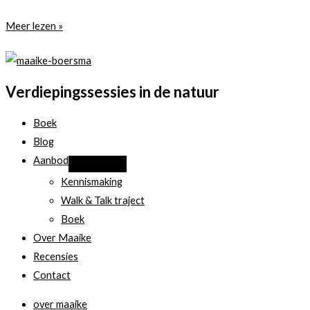
Welke
Meer lezen »
stappen
ga
jij
Verdiepingssessies in de natuur
maken
in
Boek
2020?
Blog
En
Aanbod
hoe
Kennismaking
ga
Walk & Talk traject
je
Boek
dat
Over Maaike
aanpakken?
Recensies
Contact
over maaike