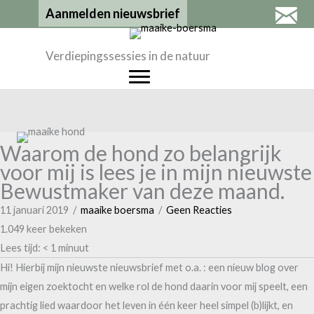
Ga
Aanmelden nieuwsbrief
naar
de
Verdiepingssessies in de natuur
inhoud
Waarom de hond zo belangrijk
voor mij is lees je in mijn nieuwste
Bewustmaker van deze maand.
11 januari 2019
/
maaike boersma
/
Geen Reacties
1.049 keer bekeken
Lees tijd:
< 1
minuut
Hi! Hierbij mijn nieuwste nieuwsbrief met o.a. : een nieuw blog over
mijn eigen zoektocht en welke rol de hond daarin voor mij speelt, een
prachtig lied waardoor het leven in één keer heel simpel (b)lijkt, en