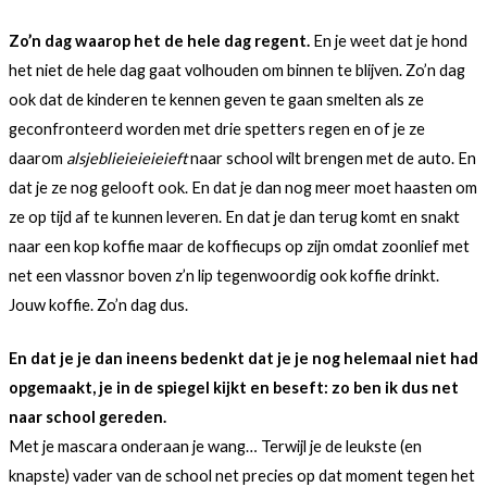
Zo’n dag waarop het de hele dag regent.
En je weet dat je hond
het niet de hele dag gaat volhouden om binnen te blijven. Zo’n dag
ook dat de kinderen te kennen geven te gaan smelten als ze
geconfronteerd worden met drie spetters regen en of je ze
daarom
alsjeblieieieieieft
naar school wilt brengen met de auto. En
dat je ze nog gelooft ook. En dat je dan nog meer moet haasten om
ze op tijd af te kunnen leveren. En dat je dan terug komt en snakt
naar een kop koffie maar de koffiecups op zijn omdat zoonlief met
net een vlassnor boven z’n lip tegenwoordig ook koffie drinkt.
Jouw koffie. Zo’n dag dus.
En dat je je dan ineens bedenkt dat je je nog helemaal niet had
opgemaakt, je in de spiegel kijkt en beseft: zo ben ik dus net
naar school gereden.
Met je mascara onderaan je wang… Terwijl je de leukste (en
knapste) vader van de school net precies op dat moment tegen het