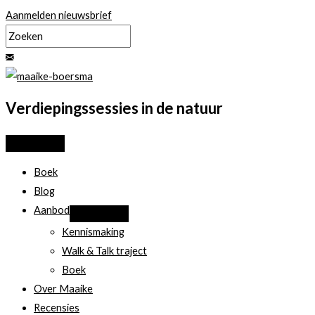
Ga
Aanmelden nieuwsbrief
naar
de
inhoud
Verdiepingssessies in de natuur
Boek
Blog
Aanbod
Kennismaking
Walk & Talk traject
Boek
Over Maaike
Recensies