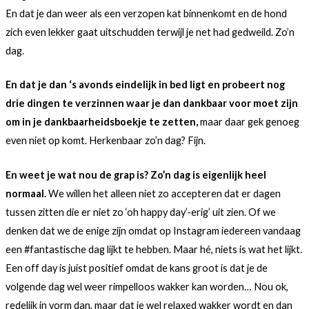
En dat je dan weer als een verzopen kat binnenkomt en de hond
zich even lekker gaat uitschudden terwijl je net had gedweild. Zo’n
dag.
En dat je dan ‘s avonds eindelijk in bed ligt en probeert nog
drie dingen te verzinnen waar je dan dankbaar voor moet zijn
om in je dankbaarheidsboekje te zetten,
maar daar gek genoeg
even niet op komt. Herkenbaar zo’n dag? Fijn.
En weet je wat nou de grap is? Zo’n dag is eigenlijk heel
normaal.
We willen het alleen niet zo accepteren dat er dagen
tussen zitten die er niet zo ‘oh happy day’-erig’ uit zien. Of we
denken dat we de enige zijn omdat op Instagram iedereen vandaag
een #fantastische dag lijkt te hebben. Maar hé, niets is wat het lijkt.
Een off day is juist positief omdat de kans groot is dat je de
volgende dag wel weer rimpelloos wakker kan worden… Nou ok,
redelijk in vorm dan, maar dat je wel relaxed wakker wordt en dan