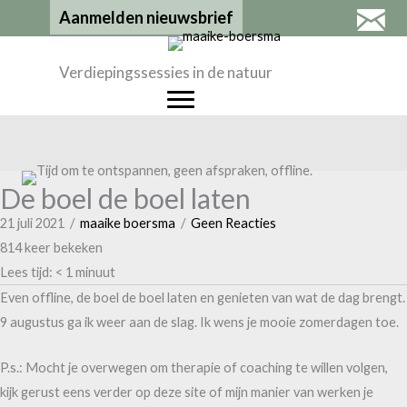
Ga
Aanmelden nieuwsbrief
naar
de
Verdiepingssessies in de natuur
inhoud
De boel de boel laten
21 juli 2021
/
maaike boersma
/
Geen Reacties
814 keer bekeken
Lees tijd:
< 1
minuut
Even offline, de boel de boel laten en genieten van wat de dag brengt.
9 augustus ga ik weer aan de slag. Ik wens je mooie zomerdagen toe.
P.s.: Mocht je overwegen om therapie of coaching te willen volgen,
kijk gerust eens verder op deze site of mijn manier van werken je