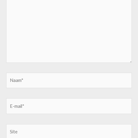
hier...
Naam*
E-
mail*
Site