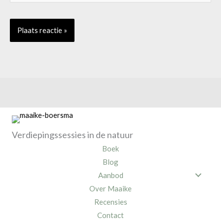
Verdiepingssessies in de natuur
Boek
Blog
Aanbod
Over Maaike
Recensies
Contact