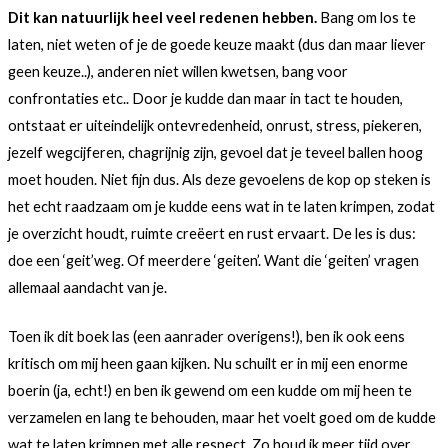
Dit kan natuurlijk heel veel redenen hebben.
Bang om los te
laten, niet weten of je de goede keuze maakt (dus dan maar liever
geen keuze..), anderen niet willen kwetsen, bang voor
confrontaties etc.. Door je kudde dan maar in tact te houden,
ontstaat er uiteindelijk ontevredenheid, onrust, stress, piekeren,
jezelf wegcijferen, chagrijnig zijn, gevoel dat je teveel ballen hoog
moet houden. Niet fijn dus. Als deze gevoelens de kop op steken is
het echt raadzaam om je kudde eens wat in te laten krimpen, zodat
je overzicht houdt, ruimte creëert en rust ervaart. De les is dus:
doe een ‘geit’weg. Of meerdere ‘geiten’. Want die ‘geiten’ vragen
allemaal aandacht van je.
Toen ik dit boek las (een aanrader overigens!), ben ik ook eens
kritisch om mij heen gaan kijken. Nu schuilt er in mij een enorme
boerin (ja, echt!) en ben ik gewend om een kudde om mij heen te
verzamelen en lang te behouden, maar het voelt goed om de kudde
wat te laten krimpen met alle respect. Zo houd ik meer tijd over