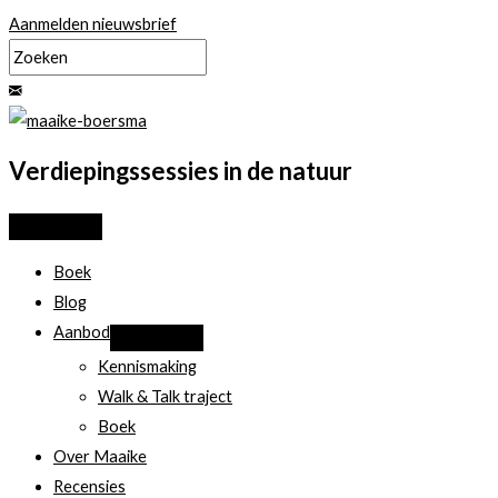
Ga
Aanmelden nieuwsbrief
naar
de
inhoud
Verdiepingssessies in de natuur
Boek
Blog
Aanbod
Kennismaking
Walk & Talk traject
Boek
Over Maaike
Recensies