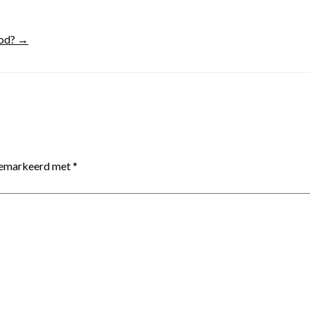
ood? →
 gemarkeerd met
*