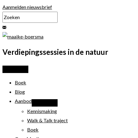
Ga
Aanmelden nieuwsbrief
naar
de
inhoud
Verdiepingssessies in de natuur
Boek
Blog
Aanbod
Kennismaking
Walk & Talk traject
Boek